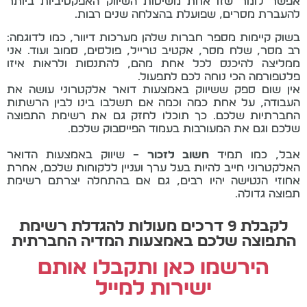
אפשר לומר שזו אחת משיטות השיווק האפקטיביות ביותר
להעברת מסרים, שפועלת בהצלחה שנים רבות.
בשוק קיימות מספר חברות שלהן מערכות דיוור, כמו לדוגמה:
רב מסר, שלח מסר, אקטיב טרייל, פולסים, סמוב ועוד. אני
ממליצה להיכנס לכל אחת מהם, להתנסות ולראות איזו
פלטפורמה הכי נוחה לכם לתפעול.
אין שום ספק ששיווק באמצעות דואר אלקטרוני עושה את
העבודה, על אחת כמה וכמה אם תשלבו בינו לבין הרשתות
החברתיות שלכם. כך תוכלו לחזק גם את רשימת התפוצה
שלכם וגם את המעורבות בעמוד הפייסבוק שלכם.
אבל, כמו תמיד
חשוב לזכור
– שיווק באמצעות הדואר
האלקטרוני חייב להיות בעל ערך ועניין ללקוחות שלכם, אחרת
אחוזי הנטישה יהיו רבים, גם אם בהתחלה יצרתם רשימת
תפוצה גדולה.
לקבלת 9 דרכים מעולות להגדלת רשימת
התפוצה שלכם באמצעות המדיה החברתית
הירשמו כאן ותקבלו אותם
ישירות למייל