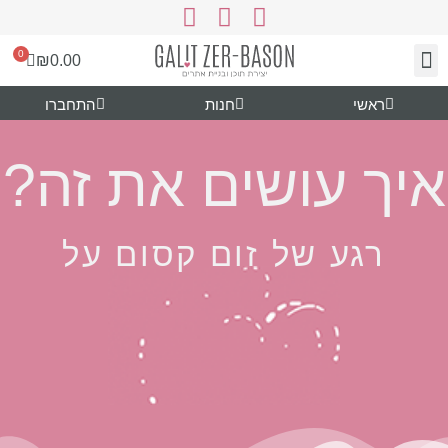
0
₪
0.00
צור קשר
עיצוב ותוכן
נעים להכיר
גרפיקה להורדה
ראשי
חנות
התחברו
איך עושים את זה?
רגע של זום קסום על