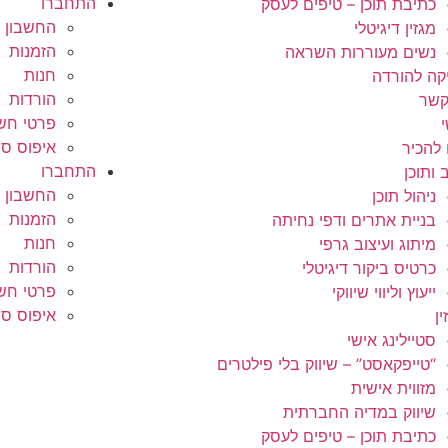
התחברו
כתיבת תוכן – טיפים לעסק
החשבון ש
מגזין דיגיטלי
הזמנות
נשים מעוררות השראה
חנות
קה להורדה
הורדות
קשר
פרטי חשב
איפוס ס
 להכיר
התחברו
 ותוכן
החשבון ש
ניהול תוכן
הזמנות
בניית אתרים ודפי נחיתה
חנות
מיתוג ועיצוב גרפי
הורדות
כרטיס ביקור דיגיטלי
פרטי חשב
ייעוץ וליווי שיווקי
איפוס ס
ן
סטיילינג אישי
“טייפקאסט” – שיווק בלי פילטרים
מזווית אישית
שיווק במדיה החברתית
כתיבת תוכן – טיפים לעסק