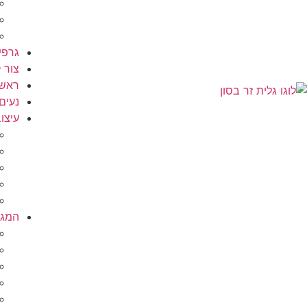
גרפי
צור 
ראשי
נעים
עיצוב
המגזי