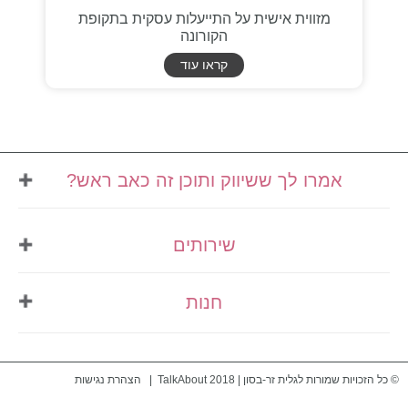
מזווית אישית על התייעלות עסקית בתקופת
הקורונה
קראו עוד
אמרו לך ששיווק ותוכן זה כאב ראש?
אני מזמינה אותך לבינג' של
שירותים
השראה
נרשמים לניוזלטר שלי
ומקבלים למייל:
תוכן ובניית אתרים
חנות
עיצוב ובניית אתרים
תוכן שיווקי שאפשר ליישם מיד
ניהול תוכן
טיפים לאתרים שמוכרים באמת
מדיניות פרטיות
מיתוג ועיצוב גרפי
עדכונים, רעיונות וטרנדים בלי לחפש בגוגל
תנאי שימוש
© כל הזכויות שמורות לגלית זר-בסון | TalkAbout 2018 |
הצהרת נגישות
מתנות גרפיות מעוצבות, כי מגיע לך גם ליהנות מהדרך
כרטיס ביקור דיגיטלי
צור כרטיס ביקור דיגיטלי