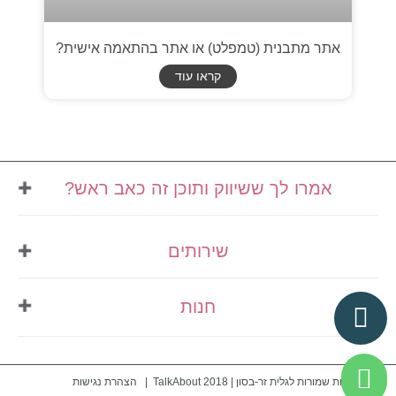
אתר מתבנית (טמפלט) או אתר בהתאמה אישית?
קראו עוד
אמרו לך ששיווק ותוכן זה כאב ראש?
אני מזמינה אותך לבינג' של
שירותים
השראה
נרשמים לניוזלטר שלי
ומקבלים למייל:
תוכן ובניית אתרים
חנות
עיצוב ובניית אתרים
תוכן שיווקי שאפשר ליישם מיד
ניהול תוכן
טיפים לאתרים שמוכרים באמת
מדיניות פרטיות
מיתוג ועיצוב גרפי
עדכונים, רעיונות וטרנדים בלי לחפש בגוגל
תנאי שימוש
© כל הזכויות שמורות לגלית זר-בסון | TalkAbout 2018 |
הצהרת נגישות
מתנות גרפיות מעוצבות, כי מגיע לך גם ליהנות מהדרך
כרטיס ביקור דיגיטלי