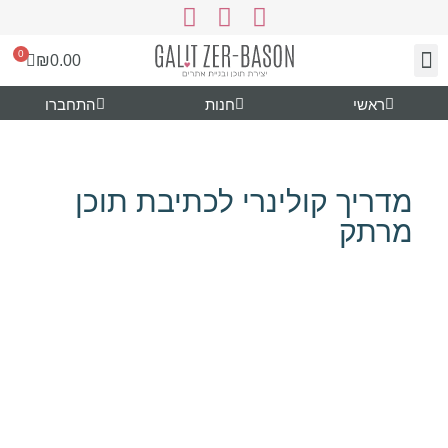
0
₪
0.00
צור קשר
עיצוב ותוכן
נעים להכיר
גרפיקה להורדה
ראשי
חנות
התחברו
מדריך קולינרי לכתיבת תוכן
מרתק