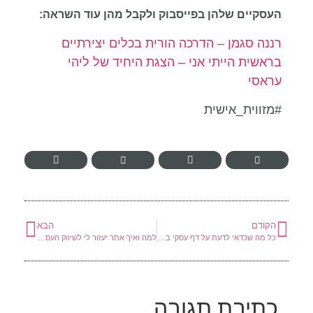
העסקיים שלהן בפייסבוק ולקבל מהן עוד השראה:
רננה סגמן – הדרכה הורית בכלים יצירתיים
בראשית הייתי אני – הצגת היחיד של ליהי
עראסי
#מזווית_אישית
הקודם
הבא
כל מה שכדאי לדעת על דף עסקי בפייסבוק
למה ואיך אתר יעזור לי לשיווק העסק?
כתיבת תגובה