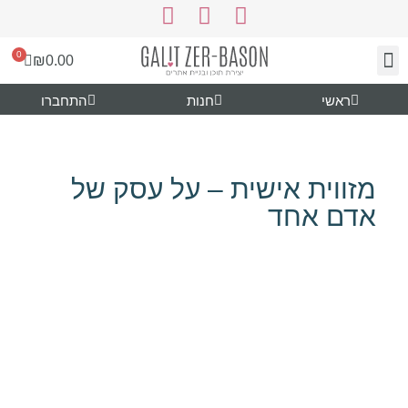
0
₪
0.00
ראשי
חנות
התחברו
צור קשר
עיצוב ותוכן
נעים להכיר
גרפיקה להורדה
מזווית אישית – על עסק של
אדם אחד