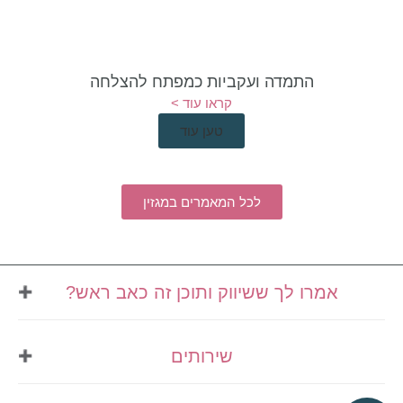
התמדה ועקביות כמפתח להצלחה
קראו עוד >
טען עוד
לכל המאמרים במגזין
אמרו לך ששיווק ותוכן זה כאב ראש?
אני מזמינה אותך לבינג' של
שירותים
השראה
נרשמים לניוזלטר שלי
ומקבלים למייל: