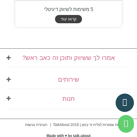
5 משימות לשיווק דיגיטלי
קראו עוד
אמרו לך ששיווק ותוכן זה כאב ראש?
אני מזמינה אותך לבינג' של
שירותים
השראה
נרשמים לניוזלטר שלי
ומקבלים למייל:
תוכן ובניית אתרים
חנות
עיצוב ובניית אתרים
תוכן שיווקי שאפשר ליישם מיד
ניהול תוכן
טיפים לאתרים שמוכרים באמת
מדיניות פרטיות
מיתוג ועיצוב גרפי
עדכונים, רעיונות וטרנדים בלי לחפש בגוגל
תנאי שימוש
© כל הזכויות שמורות לגלית זר-בסון | TalkAbout 2018 |
הצהרת נגישות
מתנות גרפיות מעוצבות, כי מגיע לך גם ליהנות מהדרך
כרטיס ביקור דיגיטלי
צור כרטיס ביקור דיגיטלי
ייעוץ וליווי שיווקי
Made with ♥️ by talk-about